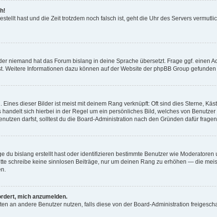
h!
estellt hast und die Zeit trotzdem noch falsch ist, geht die Uhr des Servers vermutl
der niemand hat das Forum bislang in deine Sprache übersetzt. Frage ggf. einen Adm
est. Weitere Informationen dazu können auf der Website der phpBB Group gefunden
Eines dieser Bilder ist meist mit deinem Rang verknüpft: Oft sind dies Sterne, Kä
s handelt sich hierbei in der Regel um ein persönliches Bild, welches von Benutzer
utzen darfst, solltest du die Board-Administration nach den Gründen dafür fragen
e du bislang erstellt hast oder identifizieren bestimmte Benutzer wie Moderatore
 Bitte schreibe keine sinnlosen Beiträge, nur um deinen Rang zu erhöhen — die mei
en.
ordert, mich anzumelden.
ichten an andere Benutzer nutzen, falls diese von der Board-Administration freige