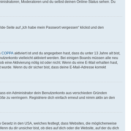
ministratoren, Moderatoren und du selbst deinen Online-Status sehen. Du
elde-Seite auf „Ich habe mein Passwort vergessen“ klickst und den
n
COPPA
aktiviert ist und du angegeben hast, dass du unter 13 Jahre alt bist,
utzerkonto vielleicht aktiviert werden. Bei einigen Boards müssen alle neu
ob eine Aktivierung nötig ist oder nicht. Wenn du eine E-Mail erhalten hast,
 wurde. Wenn du dir sicher bist, dass deine E-Mail-Adresse korrekt
 dass ein Administrator dein Benutzerkonto aus verschieden Gründen
ße zu verringern. Registriere dich einfach erneut und nimm aktiv an den
n Gesetz in den USA, welches festlegt, dass Websites, die möglicherweise
 du dir unsicher bist, ob dies auf dich oder die Website, auf der du dich