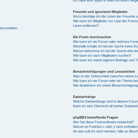
Ich habe eine Spam-E-Mail von einem Mitgl
Freunde und ignorierte Mitglieder
Wozu benötige ich die Listen der Freunde un
Wie kann ich Mitglieder zur Liste der Freun
Listen entfernen?
 anzumelden.
Die Foren durchsuchen
Wie kann ich ein Forum oder mehrere For
Weshalb erhalte ich bei der Suche keine E
Warum bekomme ich bei der Suche eine lee
Wie kann ich nach Mitgliedern suchen?
Wie kann ich meine eigenen Beiträge und 
Benachrichtigungen und Lesezeichen
Was ist der Unterschied zwischen einem 
Wie kann ich ein Forum oder ein Thema b
Wie deaktiviere ich meine Benachrichtigun
Dateianhänge
Welche Dateianhänge sind in diesem Forum
Kann ich eine Übersicht all meiner Dateian
phpBB3 betreffende Fragen
Wer hat diese Forensoftware entwickelt?
Warum ist Funktion x oder y nicht enthalten
An wen soll ich mich wenden, falls es Besc