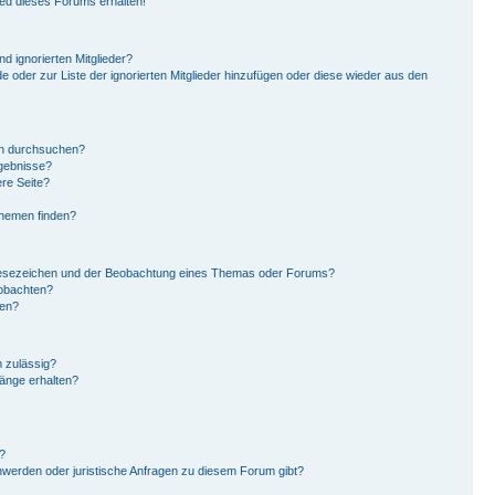
ied dieses Forums erhalten!
d ignorierten Mitglieder?
de oder zur Liste der ignorierten Mitglieder hinzufügen oder diese wieder aus den
en durchsuchen?
rgebnisse?
re Seite?
Themen finden?
Lesezeichen und der Beobachtung eines Themas oder Forums?
eobachten?
gen?
 zulässig?
hänge erhalten?
?
hwerden oder juristische Anfragen zu diesem Forum gibt?