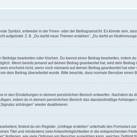
e Symbol, entweder in der Foren- oder der Beitragsansicht. Es könnte sein, dass e
ht aufgelistet. Z. B. „Du darfst neue Themen erstellen“, „Du darfst an Abstimmung
n Beiträge bearbeiten oder löschen. Du kannst einen Beitrag bearbeiten, indem du
möglich. Wenn bereits jemand auf deinen Beitrag geantwortet hat, wird dein Beitra
nweis erscheint nicht, wenn noch niemand auf deinen Beitrag geantwortet hat oder 
 warum dein Beitrag überarbeitet wurde. Bitte beachte, dass normale Benutzer einen
e in den Einstellungen in deinem persönlichen Bereich entwerfen. Nachdem du die 
zufügen, indem du in deinem persönlichen Bereich das standardmäßige Anhängen d
 „Signatur anhängen“ wieder deaktivieren.
beitest, findest du ein Register „Umfrage erstellen“ unterhalb des Formulars zur 
t einen Titel und mindestens zwei Antwortmöglichkeiten in die entsprechenden Felde
r“ festlegen, wie viele Optionen ein Benutzer auswählen kann, welches Zeitlimit fü