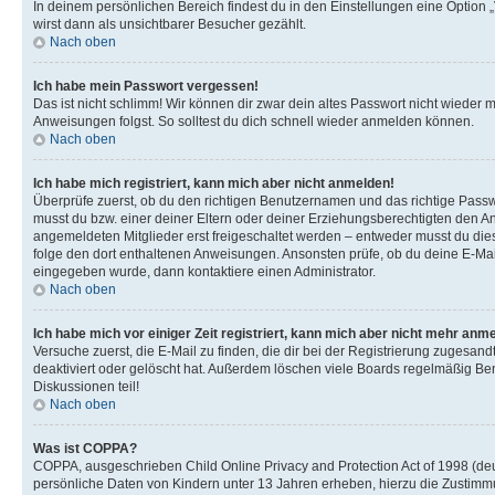
In deinem persönlichen Bereich findest du in den Einstellungen eine Option
wirst dann als unsichtbarer Besucher gezählt.
Nach oben
Ich habe mein Passwort vergessen!
Das ist nicht schlimm! Wir können dir zwar dein altes Passwort nicht wieder 
Anweisungen folgst. So solltest du dich schnell wieder anmelden können.
Nach oben
Ich habe mich registriert, kann mich aber nicht anmelden!
Überprüfe zuerst, ob du den richtigen Benutzernamen und das richtige Pas
musst du bzw. einer deiner Eltern oder deiner Erziehungsberechtigten den Anw
angemeldeten Mitglieder erst freigeschaltet werden – entweder musst du dies se
folge den dort enthaltenen Anweisungen. Ansonsten prüfe, ob du deine E-Mail
eingegeben wurde, dann kontaktiere einen Administrator.
Nach oben
Ich habe mich vor einiger Zeit registriert, kann mich aber nicht mehr anm
Versuche zuerst, die E-Mail zu finden, die dir bei der Registrierung zuges
deaktiviert oder gelöscht hat. Außerdem löschen viele Boards regelmäßig Ben
Diskussionen teil!
Nach oben
Was ist COPPA?
COPPA, ausgeschrieben Child Online Privacy and Protection Act of 1998 (deut
persönliche Daten von Kindern unter 13 Jahren erheben, hierzu die Zustimmu