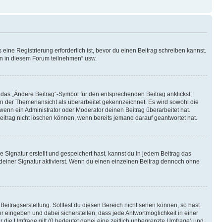
ine Registrierung erforderlich ist, bevor du einen Beitrag schreiben kannst.
en in diesem Forum teilnehmen“ usw.
 das „Ändere Beitrag“-Symbol für den entsprechenden Beitrag anklickst;
g in der Themenansicht als überarbeitet gekennzeichnet. Es wird sowohl die
wenn ein Administrator oder Moderator deinen Beitrag überarbeitet hat.
 Beitrag nicht löschen können, wenn bereits jemand darauf geantwortet hat.
Signatur erstellt und gespeichert hast, kannst du in jedem Beitrag das
einer Signatur aktivierst. Wenn du einen einzelnen Beitrag dennoch ohne
Beitragserstellung. Solltest du diesen Bereich nicht sehen können, so hast
r eingeben und dabei sicherstellen, dass jede Antwortmöglichkeit in einer
r die Umfrage gilt (0 bedeutet dabei eine zeitlich unbegrenzte Umfrage) und