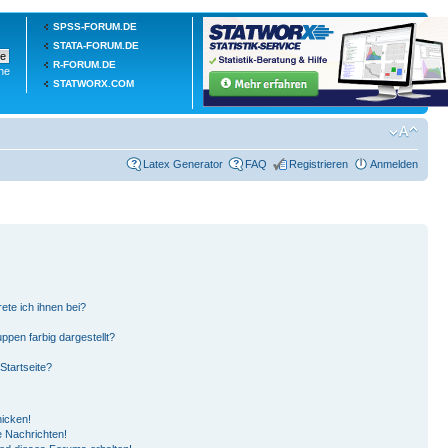
SPSS-FORUM.DE
STATA-FORUM.DE
R-FORUM.DE
he
STATWORX.COM
Latex Generator
FAQ
Registrieren
Anmelden
ete ich ihnen bei?
pen farbig dargestellt?
Startseite?
hicken!
 Nachrichten!