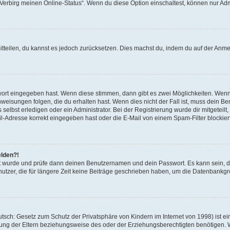
 „Verbirg meinen Online-Status“. Wenn du diese Option einschaltest, können nur Ad
mitteilen, du kannst es jedoch zurücksetzen. Dies machst du, indem du auf der Anm
swort eingegeben hast. Wenn diese stimmen, dann gibt es zwei Möglichkeiten. Wen
eisungen folgen, die du erhalten hast. Wenn dies nicht der Fall ist, muss dein Ben
lbst erledigen oder ein Administrator. Bei der Registrierung wurde dir mitgeteilt, 
-Adresse korrekt eingegeben hast oder die E-Mail von einem Spam-Filter blockiert
elden?!
andt wurde und prüfe dann deinen Benutzernamen und dein Passwort. Es kann sein,
utzer, die für längere Zeit keine Beiträge geschrieben haben, um die Datenbankgrö
sch: Gesetz zum Schutz der Privatsphäre von Kindern im Internet von 1998) ist ei
ng der Eltern beziehungsweise des oder der Erziehungsberechtigten benötigen. Wenn