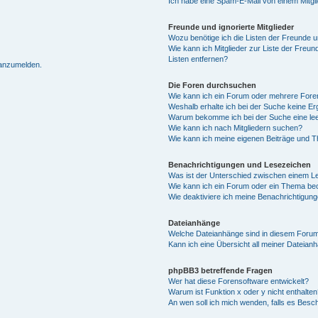
Ich habe eine Spam-E-Mail von einem Mitgl
Freunde und ignorierte Mitglieder
Wozu benötige ich die Listen der Freunde un
Wie kann ich Mitglieder zur Liste der Freun
Listen entfernen?
 anzumelden.
Die Foren durchsuchen
Wie kann ich ein Forum oder mehrere For
Weshalb erhalte ich bei der Suche keine E
Warum bekomme ich bei der Suche eine lee
Wie kann ich nach Mitgliedern suchen?
Wie kann ich meine eigenen Beiträge und 
Benachrichtigungen und Lesezeichen
Was ist der Unterschied zwischen einem 
Wie kann ich ein Forum oder ein Thema b
Wie deaktiviere ich meine Benachrichtigun
Dateianhänge
Welche Dateianhänge sind in diesem Forum
Kann ich eine Übersicht all meiner Dateian
phpBB3 betreffende Fragen
Wer hat diese Forensoftware entwickelt?
Warum ist Funktion x oder y nicht enthalten
An wen soll ich mich wenden, falls es Besc