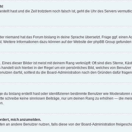
h!
estellt hast und die Zeit trotzdem noch falsch ist, geht die Uhr des Servers vermutl
der niemand hat das Forum bislang in deine Sprache übersetzt. Frage ggf. einen Adm
est. Weitere Informationen dazu können auf der Website der phpBB Group gefunden
Eines dieser Bilder ist meist mit deinem Rang verknüpft: Oft sind dies Sterne, Kä
s handelt sich hierbei in der Regel um ein persönliches Bild, welches von Benutzer
utzen darfst, solltest du die Board-Administration nach den Gründen dafür fragen
e du bislang erstellt hast oder identifizieren bestimmte Benutzer wie Moderatore
 Bitte schreibe keine sinnlosen Beiträge, nur um deinen Rang zu erhöhen — die mei
en.
ordert, mich anzumelden.
ichten an andere Benutzer nutzen, falls diese von der Board-Administration freige