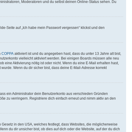
ministratoren, Moderatoren und du selbst deinen Online-Status sehen. Du
elde-Seite auf „Ich habe mein Passwort vergessen“ klickst und den
n
COPPA
aktiviert ist und du angegeben hast, dass du unter 13 Jahre alt bist,
utzerkonto vielleicht aktiviert werden. Bei einigen Boards müssen alle neu
ob eine Aktivierung nötig ist oder nicht. Wenn du eine E-Mail erhalten hast,
 wurde. Wenn du dir sicher bist, dass deine E-Mail-Adresse korrekt
 dass ein Administrator dein Benutzerkonto aus verschieden Gründen
ße zu verringern. Registriere dich einfach erneut und nimm aktiv an den
n Gesetz in den USA, welches festlegt, dass Websites, die möglicherweise
 du dir unsicher bist, ob dies auf dich oder die Website, auf der du dich