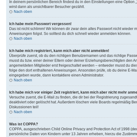
In deinem persönlichen Bereich findest du in den Einstellungen eine Option
wirst dann als unsichtbarer Besucher gezählt.
Nach oben
Ich habe mein Passwort vergessen!
Das ist nicht schlimm! Wir können dir zwar dein altes Passwort nicht wieder 
Anweisungen folgst. So solltest du dich schnell wieder anmelden können.
Nach oben
Ich habe mich registriert, kann mich aber nicht anmelden!
Überprüfe zuerst, ob du den richtigen Benutzernamen und das richtige Pas
musst du bzw. einer deiner Eltern oder deiner Erziehungsberechtigten den Anw
angemeldeten Mitglieder erst freigeschaltet werden – entweder musst du dies se
folge den dort enthaltenen Anweisungen. Ansonsten prüfe, ob du deine E-Mail
eingegeben wurde, dann kontaktiere einen Administrator.
Nach oben
Ich habe mich vor einiger Zeit registriert, kann mich aber nicht mehr anm
Versuche zuerst, die E-Mail zu finden, die dir bei der Registrierung zuges
deaktiviert oder gelöscht hat. Außerdem löschen viele Boards regelmäßig Ben
Diskussionen teil!
Nach oben
Was ist COPPA?
COPPA, ausgeschrieben Child Online Privacy and Protection Act of 1998 (deut
persönliche Daten von Kindern unter 13 Jahren erheben, hierzu die Zustimmu