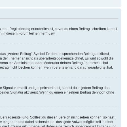
ine Registrierung erforderlich ist, bevor du einen Beitrag schreiben kannst.
en in diesem Forum teilnehmen“ usw.
 das „Ändere Beitrag“-Symbol für den entsprechenden Beitrag anklickst;
g in der Themenansicht als überarbeitet gekennzeichnet. Es wird sowohl die
wenn ein Administrator oder Moderator deinen Beitrag überarbeitet hat.
 Beitrag nicht löschen können, wenn bereits jemand darauf geantwortet hat.
Signatur erstellt und gespeichert hast, kannst du in jedem Beitrag das
einer Signatur aktivierst. Wenn du einen einzelnen Beitrag dennoch ohne
Beitragserstellung. Solltest du diesen Bereich nicht sehen können, so hast
r eingeben und dabei sicherstellen, dass jede Antwortmöglichkeit in einer
r die Umfrage gilt (0 bedeutet dabei eine zeitlich unbegrenzte Umfrage) und