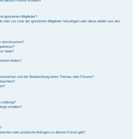
ied dieses Forums erhalten!
d ignorierten Mitglieder?
de oder zur Liste der ignorierten Mitglieder hinzufügen oder diese wieder aus den
en durchsuchen?
rgebnisse?
re Seite?
Themen finden?
Lesezeichen und der Beobachtung eines Themas oder Forums?
eobachten?
gen?
 zulässig?
hänge erhalten?
?
hwerden oder juristische Anfragen zu diesem Forum gibt?