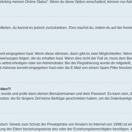
 „Verbirg meinen Online-Status“. Wenn du diese Option einschaltest, können nur Ad
mitteilen, du kannst es jedoch zurücksetzen. Dies machst du, indem du auf der Anm
swort eingegeben hast. Wenn diese stimmen, dann gibt es zwei Möglichkeiten. Wen
eisungen folgen, die du erhalten hast. Wenn dies nicht der Fall ist, muss dein Ben
lbst erledigen oder ein Administrator. Bei der Registrierung wurde dir mitgeteilt, 
-Adresse korrekt eingegeben hast oder die E-Mail von einem Spam-Filter blockiert
elden?!
andt wurde und prüfe dann deinen Benutzernamen und dein Passwort. Es kann sein,
utzer, die für längere Zeit keine Beiträge geschrieben haben, um die Datenbankgrö
sch: Gesetz zum Schutz der Privatsphäre von Kindern im Internet von 1998) ist ei
ng der Eltern beziehungsweise des oder der Erziehungsberechtigten benötigen. Wenn