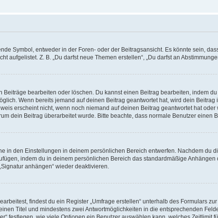
e Symbol, entweder in der Foren- oder der Beitragsansicht. Es könnte sein, dass e
ht aufgelistet. Z. B. „Du darfst neue Themen erstellen“, „Du darfst an Abstimmung
n Beiträge bearbeiten oder löschen. Du kannst einen Beitrag bearbeiten, indem du
möglich. Wenn bereits jemand auf deinen Beitrag geantwortet hat, wird dein Beitra
nweis erscheint nicht, wenn noch niemand auf deinen Beitrag geantwortet hat oder 
 warum dein Beitrag überarbeitet wurde. Bitte beachte, dass normale Benutzer einen
e in den Einstellungen in deinem persönlichen Bereich entwerfen. Nachdem du die 
zufügen, indem du in deinem persönlichen Bereich das standardmäßige Anhängen d
 „Signatur anhängen“ wieder deaktivieren.
beitest, findest du ein Register „Umfrage erstellen“ unterhalb des Formulars zur 
t einen Titel und mindestens zwei Antwortmöglichkeiten in die entsprechenden Felde
r“ festlegen, wie viele Optionen ein Benutzer auswählen kann, welches Zeitlimit fü