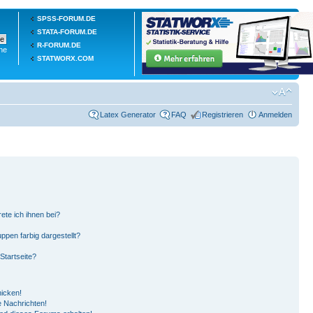
SPSS-FORUM.DE
STATA-FORUM.DE
R-FORUM.DE
he
STATWORX.COM
Latex Generator
FAQ
Registrieren
Anmelden
ete ich ihnen bei?
pen farbig dargestellt?
Startseite?
hicken!
 Nachrichten!