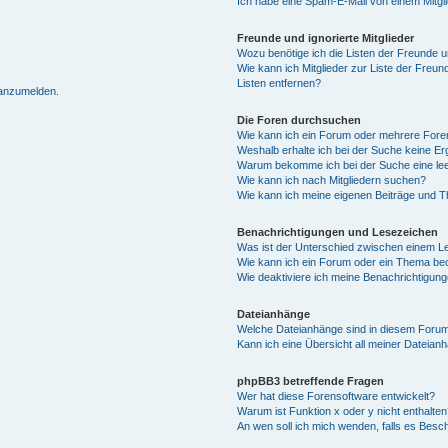
Ich habe eine Spam-E-Mail von einem Mitgl
Freunde und ignorierte Mitglieder
Wozu benötige ich die Listen der Freunde un
Wie kann ich Mitglieder zur Liste der Freun
Listen entfernen?
 anzumelden.
Die Foren durchsuchen
Wie kann ich ein Forum oder mehrere For
Weshalb erhalte ich bei der Suche keine E
Warum bekomme ich bei der Suche eine lee
Wie kann ich nach Mitgliedern suchen?
Wie kann ich meine eigenen Beiträge und 
Benachrichtigungen und Lesezeichen
Was ist der Unterschied zwischen einem 
Wie kann ich ein Forum oder ein Thema b
Wie deaktiviere ich meine Benachrichtigun
Dateianhänge
Welche Dateianhänge sind in diesem Forum
Kann ich eine Übersicht all meiner Dateian
phpBB3 betreffende Fragen
Wer hat diese Forensoftware entwickelt?
Warum ist Funktion x oder y nicht enthalten
An wen soll ich mich wenden, falls es Besc