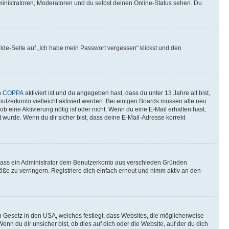
ministratoren, Moderatoren und du selbst deinen Online-Status sehen. Du
elde-Seite auf „Ich habe mein Passwort vergessen“ klickst und den
n
COPPA
aktiviert ist und du angegeben hast, dass du unter 13 Jahre alt bist,
utzerkonto vielleicht aktiviert werden. Bei einigen Boards müssen alle neu
ob eine Aktivierung nötig ist oder nicht. Wenn du eine E-Mail erhalten hast,
 wurde. Wenn du dir sicher bist, dass deine E-Mail-Adresse korrekt
 dass ein Administrator dein Benutzerkonto aus verschieden Gründen
ße zu verringern. Registriere dich einfach erneut und nimm aktiv an den
n Gesetz in den USA, welches festlegt, dass Websites, die möglicherweise
 du dir unsicher bist, ob dies auf dich oder die Website, auf der du dich