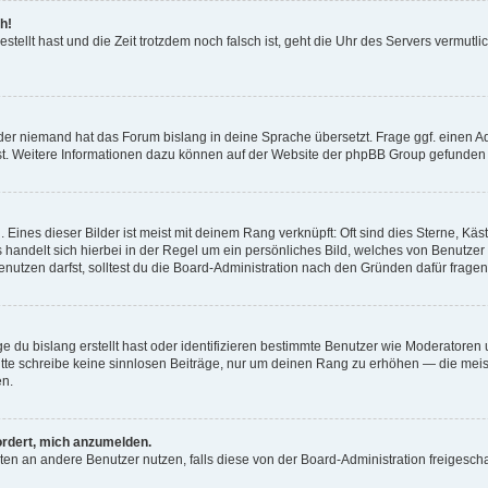
h!
estellt hast und die Zeit trotzdem noch falsch ist, geht die Uhr des Servers vermutl
der niemand hat das Forum bislang in deine Sprache übersetzt. Frage ggf. einen Adm
est. Weitere Informationen dazu können auf der Website der phpBB Group gefunden
Eines dieser Bilder ist meist mit deinem Rang verknüpft: Oft sind dies Sterne, Kä
s handelt sich hierbei in der Regel um ein persönliches Bild, welches von Benutzer
utzen darfst, solltest du die Board-Administration nach den Gründen dafür fragen
e du bislang erstellt hast oder identifizieren bestimmte Benutzer wie Moderatore
 Bitte schreibe keine sinnlosen Beiträge, nur um deinen Rang zu erhöhen — die mei
en.
ordert, mich anzumelden.
ichten an andere Benutzer nutzen, falls diese von der Board-Administration freige