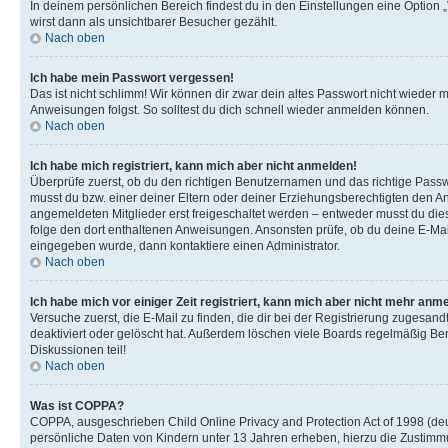
In deinem persönlichen Bereich findest du in den Einstellungen eine Option
wirst dann als unsichtbarer Besucher gezählt.
Nach oben
Ich habe mein Passwort vergessen!
Das ist nicht schlimm! Wir können dir zwar dein altes Passwort nicht wieder 
Anweisungen folgst. So solltest du dich schnell wieder anmelden können.
Nach oben
Ich habe mich registriert, kann mich aber nicht anmelden!
Überprüfe zuerst, ob du den richtigen Benutzernamen und das richtige Pas
musst du bzw. einer deiner Eltern oder deiner Erziehungsberechtigten den Anw
angemeldeten Mitglieder erst freigeschaltet werden – entweder musst du dies se
folge den dort enthaltenen Anweisungen. Ansonsten prüfe, ob du deine E-Mail
eingegeben wurde, dann kontaktiere einen Administrator.
Nach oben
Ich habe mich vor einiger Zeit registriert, kann mich aber nicht mehr anm
Versuche zuerst, die E-Mail zu finden, die dir bei der Registrierung zuges
deaktiviert oder gelöscht hat. Außerdem löschen viele Boards regelmäßig Ben
Diskussionen teil!
Nach oben
Was ist COPPA?
COPPA, ausgeschrieben Child Online Privacy and Protection Act of 1998 (deut
persönliche Daten von Kindern unter 13 Jahren erheben, hierzu die Zustimmu