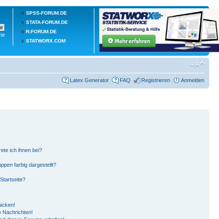
SPSS-FORUM.DE
STATA-FORUM.DE
R-FORUM.DE
he
STATWORX.COM
Latex Generator
FAQ
Registrieren
Anmelden
ete ich ihnen bei?
pen farbig dargestellt?
Startseite?
hicken!
 Nachrichten!