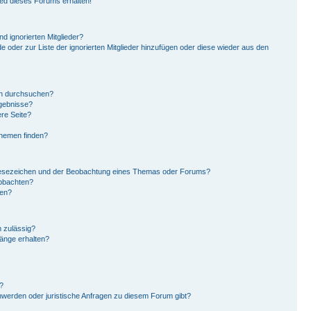
ied dieses Forums erhalten!
d ignorierten Mitglieder?
de oder zur Liste der ignorierten Mitglieder hinzufügen oder diese wieder aus den
en durchsuchen?
rgebnisse?
re Seite?
Themen finden?
Lesezeichen und der Beobachtung eines Themas oder Forums?
eobachten?
gen?
 zulässig?
hänge erhalten?
?
hwerden oder juristische Anfragen zu diesem Forum gibt?