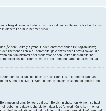
ine Registrierung erforderlich ist, bevor du einen Beitrag schreiben kannst.
en in diesem Forum teilnehmen“ usw.
 das „Ändere Beitrag“-Symbol für den entsprechenden Beitrag anklickst;
g in der Themenansicht als überarbeitet gekennzeichnet. Es wird sowohl die
wenn ein Administrator oder Moderator deinen Beitrag überarbeitet hat.
 Beitrag nicht löschen können, wenn bereits jemand darauf geantwortet hat.
Signatur erstellt und gespeichert hast, kannst du in jedem Beitrag das
einer Signatur aktivierst. Wenn du einen einzelnen Beitrag dennoch ohne
Beitragserstellung. Solltest du diesen Bereich nicht sehen können, so hast
r eingeben und dabei sicherstellen, dass jede Antwortmöglichkeit in einer
r die Umfrage gilt (0 bedeutet dabei eine zeitlich unbegrenzte Umfrage) und