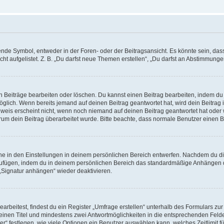
e Symbol, entweder in der Foren- oder der Beitragsansicht. Es könnte sein, dass e
ht aufgelistet. Z. B. „Du darfst neue Themen erstellen“, „Du darfst an Abstimmung
n Beiträge bearbeiten oder löschen. Du kannst einen Beitrag bearbeiten, indem du
möglich. Wenn bereits jemand auf deinen Beitrag geantwortet hat, wird dein Beitra
nweis erscheint nicht, wenn noch niemand auf deinen Beitrag geantwortet hat oder 
 warum dein Beitrag überarbeitet wurde. Bitte beachte, dass normale Benutzer einen
e in den Einstellungen in deinem persönlichen Bereich entwerfen. Nachdem du die 
zufügen, indem du in deinem persönlichen Bereich das standardmäßige Anhängen d
 „Signatur anhängen“ wieder deaktivieren.
beitest, findest du ein Register „Umfrage erstellen“ unterhalb des Formulars zur 
t einen Titel und mindestens zwei Antwortmöglichkeiten in die entsprechenden Felde
r“ festlegen, wie viele Optionen ein Benutzer auswählen kann, welches Zeitlimit fü