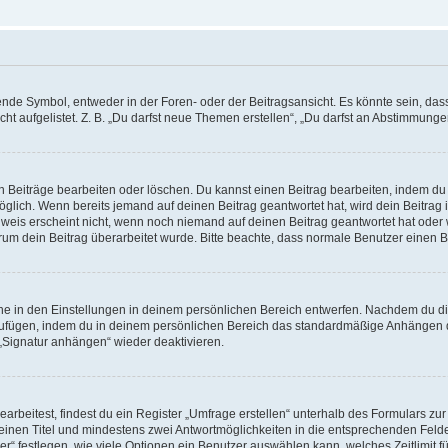
e Symbol, entweder in der Foren- oder der Beitragsansicht. Es könnte sein, dass e
ht aufgelistet. Z. B. „Du darfst neue Themen erstellen“, „Du darfst an Abstimmung
n Beiträge bearbeiten oder löschen. Du kannst einen Beitrag bearbeiten, indem du
möglich. Wenn bereits jemand auf deinen Beitrag geantwortet hat, wird dein Beitra
nweis erscheint nicht, wenn noch niemand auf deinen Beitrag geantwortet hat oder 
 warum dein Beitrag überarbeitet wurde. Bitte beachte, dass normale Benutzer einen
e in den Einstellungen in deinem persönlichen Bereich entwerfen. Nachdem du die 
zufügen, indem du in deinem persönlichen Bereich das standardmäßige Anhängen d
 „Signatur anhängen“ wieder deaktivieren.
beitest, findest du ein Register „Umfrage erstellen“ unterhalb des Formulars zur 
t einen Titel und mindestens zwei Antwortmöglichkeiten in die entsprechenden Felde
r“ festlegen, wie viele Optionen ein Benutzer auswählen kann, welches Zeitlimit fü