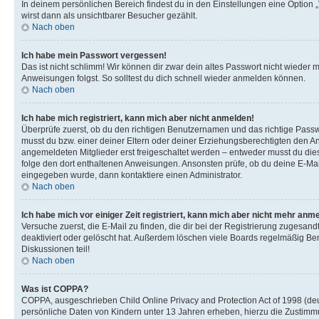
In deinem persönlichen Bereich findest du in den Einstellungen eine Option
wirst dann als unsichtbarer Besucher gezählt.
Nach oben
Ich habe mein Passwort vergessen!
Das ist nicht schlimm! Wir können dir zwar dein altes Passwort nicht wieder 
Anweisungen folgst. So solltest du dich schnell wieder anmelden können.
Nach oben
Ich habe mich registriert, kann mich aber nicht anmelden!
Überprüfe zuerst, ob du den richtigen Benutzernamen und das richtige Pas
musst du bzw. einer deiner Eltern oder deiner Erziehungsberechtigten den Anw
angemeldeten Mitglieder erst freigeschaltet werden – entweder musst du dies se
folge den dort enthaltenen Anweisungen. Ansonsten prüfe, ob du deine E-Mail
eingegeben wurde, dann kontaktiere einen Administrator.
Nach oben
Ich habe mich vor einiger Zeit registriert, kann mich aber nicht mehr anm
Versuche zuerst, die E-Mail zu finden, die dir bei der Registrierung zuges
deaktiviert oder gelöscht hat. Außerdem löschen viele Boards regelmäßig Ben
Diskussionen teil!
Nach oben
Was ist COPPA?
COPPA, ausgeschrieben Child Online Privacy and Protection Act of 1998 (deut
persönliche Daten von Kindern unter 13 Jahren erheben, hierzu die Zustimmu