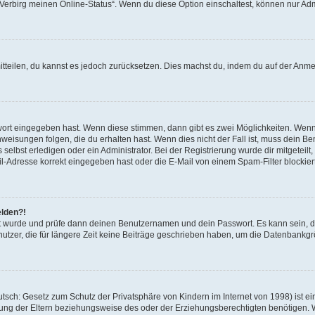
 „Verbirg meinen Online-Status“. Wenn du diese Option einschaltest, können nur Ad
mitteilen, du kannst es jedoch zurücksetzen. Dies machst du, indem du auf der Anm
swort eingegeben hast. Wenn diese stimmen, dann gibt es zwei Möglichkeiten. Wen
eisungen folgen, die du erhalten hast. Wenn dies nicht der Fall ist, muss dein Ben
lbst erledigen oder ein Administrator. Bei der Registrierung wurde dir mitgeteilt, 
-Adresse korrekt eingegeben hast oder die E-Mail von einem Spam-Filter blockiert
elden?!
andt wurde und prüfe dann deinen Benutzernamen und dein Passwort. Es kann sein,
utzer, die für längere Zeit keine Beiträge geschrieben haben, um die Datenbankgrö
sch: Gesetz zum Schutz der Privatsphäre von Kindern im Internet von 1998) ist ei
ng der Eltern beziehungsweise des oder der Erziehungsberechtigten benötigen. Wenn