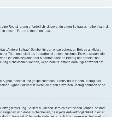
ine Registrierung erforderlich ist, bevor du einen Beitrag schreiben kannst.
en in diesem Forum teilnehmen“ usw.
 das „Ändere Beitrag“-Symbol für den entsprechenden Beitrag anklickst;
g in der Themenansicht als überarbeitet gekennzeichnet. Es wird sowohl die
wenn ein Administrator oder Moderator deinen Beitrag überarbeitet hat.
 Beitrag nicht löschen können, wenn bereits jemand darauf geantwortet hat.
Signatur erstellt und gespeichert hast, kannst du in jedem Beitrag das
einer Signatur aktivierst. Wenn du einen einzelnen Beitrag dennoch ohne
Beitragserstellung. Solltest du diesen Bereich nicht sehen können, so hast
r eingeben und dabei sicherstellen, dass jede Antwortmöglichkeit in einer
r die Umfrage gilt (0 bedeutet dabei eine zeitlich unbegrenzte Umfrage) und