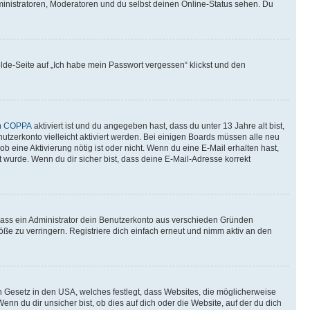
ministratoren, Moderatoren und du selbst deinen Online-Status sehen. Du
elde-Seite auf „Ich habe mein Passwort vergessen“ klickst und den
n
COPPA
aktiviert ist und du angegeben hast, dass du unter 13 Jahre alt bist,
utzerkonto vielleicht aktiviert werden. Bei einigen Boards müssen alle neu
ob eine Aktivierung nötig ist oder nicht. Wenn du eine E-Mail erhalten hast,
 wurde. Wenn du dir sicher bist, dass deine E-Mail-Adresse korrekt
 dass ein Administrator dein Benutzerkonto aus verschieden Gründen
ße zu verringern. Registriere dich einfach erneut und nimm aktiv an den
n Gesetz in den USA, welches festlegt, dass Websites, die möglicherweise
 du dir unsicher bist, ob dies auf dich oder die Website, auf der du dich