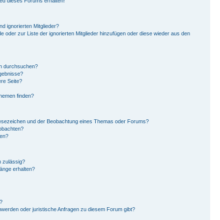
ied dieses Forums erhalten!
d ignorierten Mitglieder?
de oder zur Liste der ignorierten Mitglieder hinzufügen oder diese wieder aus den
en durchsuchen?
rgebnisse?
re Seite?
Themen finden?
Lesezeichen und der Beobachtung eines Themas oder Forums?
eobachten?
gen?
 zulässig?
hänge erhalten?
?
hwerden oder juristische Anfragen zu diesem Forum gibt?