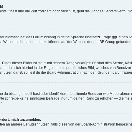
h!
estellt hast und die Zeit trotzdem noch falsch ist, geht die Uhr des Servers vermutl
der niemand hat das Forum bislang in deine Sprache übersetzt. Frage ggf. einen Adm
est. Weitere Informationen dazu können auf der Website der phpBB Group gefunden
Eines dieser Bilder ist meist mit deinem Rang verknüpft: Oft sind dies Sterne, Kä
s handelt sich hierbei in der Regel um ein persönliches Bild, welches von Benutzer
utzen darfst, solltest du die Board-Administration nach den Gründen dafür fragen
e du bislang erstellt hast oder identifizieren bestimmte Benutzer wie Moderatore
 Bitte schreibe keine sinnlosen Beiträge, nur um deinen Rang zu erhöhen — die mei
en.
ordert, mich anzumelden.
ichten an andere Benutzer nutzen, falls diese von der Board-Administration freige