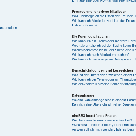
Ich habe eine Spam-E-Mail von einem Mitgl
Freunde und ignorierte Mitglieder
Wozu benötige ich die Listen der Freunde un
Wie kann ich Mitglieder zur Liste der Freun
Listen entfernen?
 anzumelden.
Die Foren durchsuchen
Wie kann ich ein Forum oder mehrere For
Weshalb erhalte ich bei der Suche keine E
Warum bekomme ich bei der Suche eine lee
Wie kann ich nach Mitgliedern suchen?
Wie kann ich meine eigenen Beiträge und 
Benachrichtigungen und Lesezeichen
Was ist der Unterschied zwischen einem 
Wie kann ich ein Forum oder ein Thema b
Wie deaktiviere ich meine Benachrichtigun
Dateianhänge
Welche Dateianhänge sind in diesem Forum
Kann ich eine Übersicht all meiner Dateian
phpBB3 betreffende Fragen
Wer hat diese Forensoftware entwickelt?
Warum ist Funktion x oder y nicht enthalten
An wen soll ich mich wenden, falls es Besc