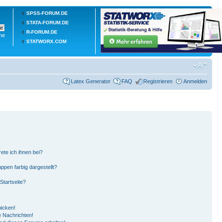
SPSS-FORUM.DE
STATA-FORUM.DE
R-FORUM.DE
he
STATWORX.COM
Latex Generator
FAQ
Registrieren
Anmelden
ete ich ihnen bei?
pen farbig dargestellt?
Startseite?
hicken!
 Nachrichten!