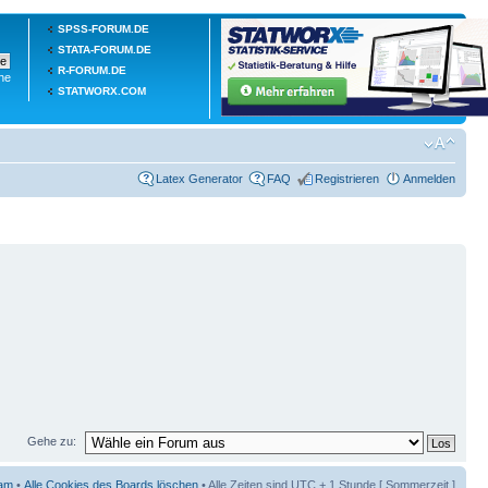
SPSS-FORUM.DE
STATA-FORUM.DE
R-FORUM.DE
he
STATWORX.COM
Latex Generator
FAQ
Registrieren
Anmelden
Gehe zu:
am
•
Alle Cookies des Boards löschen
• Alle Zeiten sind UTC + 1 Stunde [ Sommerzeit ]