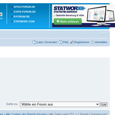
SPSS-FORUM.DE
STATA-FORUM.DE
R-FORUM.DE
he
STATWORX.COM
Latex Generator
FAQ
Registrieren
Anmelden
Gehe zu:
am
•
Alle Cookies des Boards löschen
• Alle Zeiten sind UTC + 1 Stunde [ Sommerzeit ]