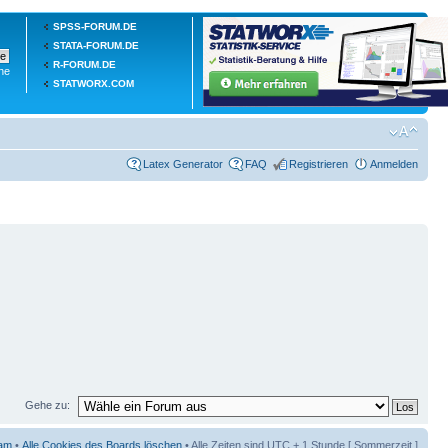
SPSS-FORUM.DE
STATA-FORUM.DE
R-FORUM.DE
he
STATWORX.COM
Latex Generator
FAQ
Registrieren
Anmelden
Gehe zu:
am
•
Alle Cookies des Boards löschen
• Alle Zeiten sind UTC + 1 Stunde [ Sommerzeit ]