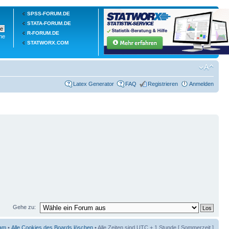
SPSS-FORUM.DE
STATA-FORUM.DE
R-FORUM.DE
he
STATWORX.COM
Latex Generator
FAQ
Registrieren
Anmelden
Gehe zu:
am
•
Alle Cookies des Boards löschen
• Alle Zeiten sind UTC + 1 Stunde [ Sommerzeit ]