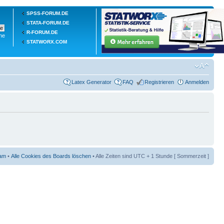
SPSS-FORUM.DE
STATA-FORUM.DE
R-FORUM.DE
he
STATWORX.COM
Latex Generator
FAQ
Registrieren
Anmelden
am
•
Alle Cookies des Boards löschen
• Alle Zeiten sind UTC + 1 Stunde [ Sommerzeit ]