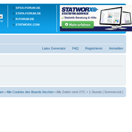
SPSS-FORUM.DE
STATA-FORUM.DE
R-FORUM.DE
he
STATWORX.COM
Latex Generator
FAQ
Registrieren
Anmelden
am
•
Alle Cookies des Boards löschen
• Alle Zeiten sind UTC + 1 Stunde [ Sommerzeit ]