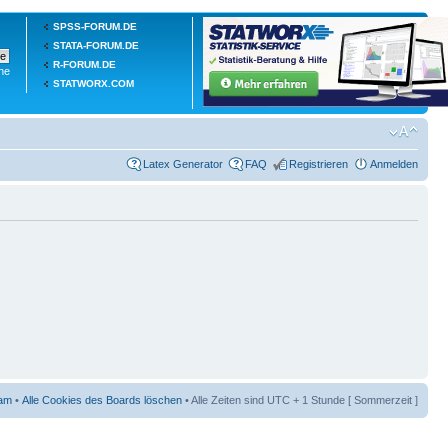
SPSS-FORUM.DE
STATA-FORUM.DE
R-FORUM.DE
he
STATWORX.COM
Latex Generator
FAQ
Registrieren
Anmelden
am
•
Alle Cookies des Boards löschen
• Alle Zeiten sind UTC + 1 Stunde [ Sommerzeit ]