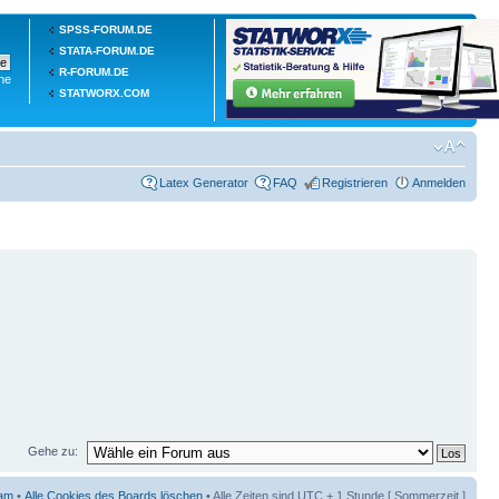
SPSS-FORUM.DE
STATA-FORUM.DE
R-FORUM.DE
he
STATWORX.COM
Latex Generator
FAQ
Registrieren
Anmelden
Gehe zu:
am
•
Alle Cookies des Boards löschen
• Alle Zeiten sind UTC + 1 Stunde [ Sommerzeit ]