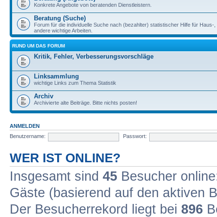
Konkrete Angebote von beratenden Dienstleistern.
Beratung (Suche)
Forum für die individuelle Suche nach (bezahlter) statistischer Hilfe für Haus-
andere wichtige Arbeiten.
RUND UM DAS FORUM
Kritik, Fehler, Verbesserungsvorschläge
Linksammlung
wichtige Links zum Thema Statistik
Archiv
Archivierte alte Beiträge. Bitte nichts posten!
ANMELDEN
Benutzername:
Passwort:
WER IST ONLINE?
Insgesamt sind
45
Besucher online: 
Gäste (basierend auf den aktiven B
Der Besucherrekord liegt bei
896
Be