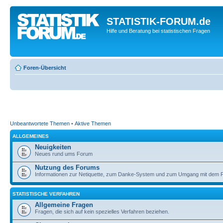
STATISTIK-FORUM.de
Hilfe und Beratung bei statistischen Fragen
Foren-Übersicht
Unbeantwortete Themen
•
Aktive Themen
ALLGEMEINES
Neuigkeiten
Neues rund ums Forum
Nutzung des Forums
Informationen zur Netiquette, zum Danke-System und zum Umgang mit dem 
STATISTISCHE VERFAHREN
Allgemeine Fragen
Fragen, die sich auf kein spezielles Verfahren beziehen.