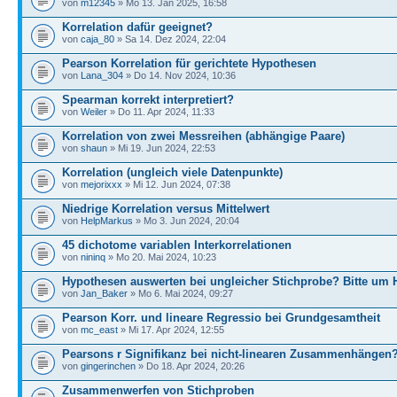
von
m12345
» Mo 13. Jan 2025, 16:58
Korrelation dafür geeignet?
von
caja_80
» Sa 14. Dez 2024, 22:04
Pearson Korrelation für gerichtete Hypothesen
von
Lana_304
» Do 14. Nov 2024, 10:36
Spearman korrekt interpretiert?
von
Weiler
» Do 11. Apr 2024, 11:33
Korrelation von zwei Messreihen (abhängige Paare)
von
shaun
» Mi 19. Jun 2024, 22:53
Korrelation (ungleich viele Datenpunkte)
von
mejorixxx
» Mi 12. Jun 2024, 07:38
Niedrige Korrelation versus Mittelwert
von
HelpMarkus
» Mo 3. Jun 2024, 20:04
45 dichotome variablen Interkorrelationen
von
nininq
» Mo 20. Mai 2024, 10:23
Hypothesen auswerten bei ungleicher Stichprobe? Bitte um H
von
Jan_Baker
» Mo 6. Mai 2024, 09:27
Pearson Korr. und lineare Regressio bei Grundgesamtheit
von
mc_east
» Mi 17. Apr 2024, 12:55
Pearsons r Signifikanz bei nicht-linearen Zusammenhängen
von
gingerinchen
» Do 18. Apr 2024, 20:26
Zusammenwerfen von Stichproben