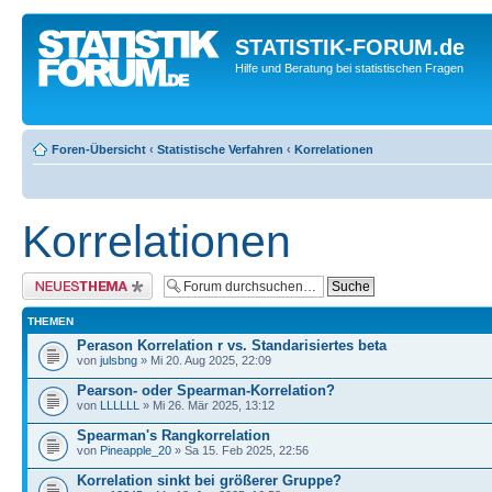
STATISTIK-FORUM.de
Hilfe und Beratung bei statistischen Fragen
Foren-Übersicht
‹
Statistische Verfahren
‹
Korrelationen
Korrelationen
Neues Thema erstellen
THEMEN
Perason Korrelation r vs. Standarisiertes beta
von
julsbng
» Mi 20. Aug 2025, 22:09
Pearson- oder Spearman-Korrelation?
von
LLLLLL
» Mi 26. Mär 2025, 13:12
Spearman's Rangkorrelation
von
Pineapple_20
» Sa 15. Feb 2025, 22:56
Korrelation sinkt bei größerer Gruppe?