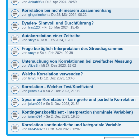
von
Ankah93
» Di 2. Apr 2024, 20:59
Korrelation bei nicht-linearem Zusammenhang
von
gingerinchen
» Do 28. Mär 2024, 00:22
Dyaden- Sinnvoll und Durchführung?
von
Iras123!
» Fr 15. Mär 2024, 15:45
Autokorrelation einer Zeitreihe
von
steyr
» Do 8. Feb 2024, 15:02
Frage bezüglich Interpretation des Streudiagrammes
von
steyr
» So 4. Feb 2024, 20:39
Untersuchung von Korrelationen bei zweifacher Messung
von
AliceS
» Mi 27. Dez 2023, 15:02
Welche Korrelation verwenden?
von
len23
» Di 12. Dez 2023, 13:46
Korrelation - Welcher Test/Koeffizient
von
juliam094
» Sa 2. Dez 2023, 21:03
Spearman-Korrelation - korrigierte und partielle Korrelation
von
juliam094
» So 3. Dez 2023, 21:54
Kontingenzkoeffizient - Interpreation (nominale Variablen)
von
juliam094
» Sa 2. Dez 2023, 19:26
Korrelation kontinuierliche und kategoriale Variable
von
lisa45602
» Di 28. Nov 2023, 12:07