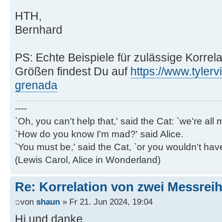
HTH,
Bernhard
PS: Echte Beispiele für zulässige Korrel
Größen findest Du auf
https://www.tylerv
grenada
----
`Oh, you can't help that,' said the Cat: `we're al
`How do you know I'm mad?' said Alice.
`You must be,' said the Cat, `or you wouldn't ha
(Lewis Carol, Alice in Wonderland)
Re: Korrelation von zwei Messrei
von
shaun
» Fr 21. Jun 2024, 19:04
Hi und danke.