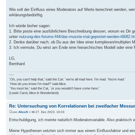
Wie soll der Einfluss eines Moderators auf Werte berechnet werden, wen
erklärungsbedürftig.
Ich würde bisher sagen:
1. Bitte poste eine ausführlichere Beschreibung dessen, worum es Dir
unter
nutzung-des-forums-f44/das-musste-mal-gepostet-werden-t6682.h
2. Denke darüber nach, ob Du aus der Idee einer komplexen/multiplen
3. Ich vermute, Du wirst am Ende eine hierarchisches Modell oder ein
LG,
Bernhard
----
`Oh, you can't help that,' said the Cat: `we're all mad here. I'm mad. You're mad.'
`How do you know I'm mad?' said Alice.
`You must be,' said the Cat, `or you wouldn't have come here.'
(Lewis Carol, Alice in Wonderland)
Re: Untersuchung von Korrelationen bei zweifacher Messu
von
AliceS
» Mi 27. Dez 2023, 16:03
Entschuldigung, ich meinte natürlich Moderatorvariable. Also praktisch
Meine Hypothesen setzten sich immer aus einem Einflussfaktor und eine