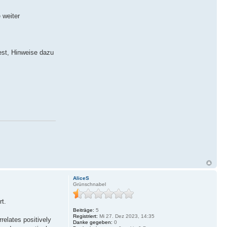
 weiter
est, Hinweise dazu
AliceS
Grünschnabel
rt.
Beiträge:
5
Registriert:
Mi 27. Dez 2023, 14:35
elates positively
Danke gegeben:
0