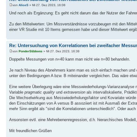
von
AliceS
» Mi 27. Dez 2023, 16:06
Und noch als Ergänzung: Es geht nicht darum das der Nutzer der Fahrer 
Zu den Mittelwerten: Um Missverständnisse vorzubeugen mit den Mittel
einer VR Studie mit 10 Items gemessen habe und dieser Mittelwert ergib
Re: Untersuchung von Korrelationen bei zweifacher Messu
von
PonderStibbons
» Mi 27. Dez 2023, 16:38
Doppelte Messungen von n=40 kann man nicht wie n=80 behandeln.
Je nach Niveau des Abnehmers kann man es sich einfach machen und d
unter den Bedingungen A bzw. B miteinander vergleichen. Das wäre etwa
Eine weitere Überlegung wäre eine Messwiederholungs-Varianzanalyse 
Variable
pragmatic quality
und
extraversion
als intervallskalierte, Prädi
Die Wechselwirkung aus Messwiederholungsfaktor und Kovariate würde r
den Einschätzungen von A versus B assoziiert ist mit Ausmaß der Extrav
mehr Sinn ergibt als "sind die Korrelationen unterschiedlich". Oder auch 
Ansonsten evtl. eine Mehrebenenregression, d.h. hierarchisches Modell,
Mit freundlichen Grüßen