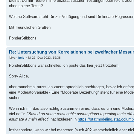
Meinst Du mit "testen" inferenzstatistischen Testungen oder reicht au
ohne solche Tests?
Welche Software steht Dir zur Verfügung und sind Dir lineare Regressio
Mit freundlichen Grüßen
PonderStibbons
Re: Untersuchung von Korrelationen bei zweifacher Messu
von
bele
» Mi 27. Dez 2023, 15:38
PonderStibbons war schneller, ich poste das hier jetzt trotzdem:
Sorry Alice,
aber manchmal muss ich zuerst sprachlich nachfragen, bevor ich anfan
eine Moderatorvariable? Eine "Moderate Beziehung" steht für eine Modera
sicher.
Wenn ich mir das also richtig zusammenreime, dass es um eine Moderator
viel dafür.
"Based on some reasonable assumptions regarding main effects
estimate a main effect"
nachzulesen in
https://statmodeling.stat.columb
Insbesondere, wenn wir bei mehreren (auch 40? wahrscheinlich eher ni