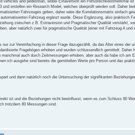
ed vehicles and pedestrian, wobei Extaversion ein Persönlichkeistmerkmal is
3 und erstellen ein Research Model, welches überprüft werden soll. Daher biet
tomatisierten Fahrzeuges geben, daher wäre die Korrelationsmatrix einfach ge
 automatisierten Fahrzeug ergänzt wurde. Diese Ergänzung, also praktisch Fa
iehung zwischen z.B. Extraversion und Pragmatischer Qualität verstärkt, verr
ben, aber natürlich zwei für pragmatische Qualität (einer mit Fahrzeug A und 
es nur zur Vereinfachung in dieser Frage dazugezählt, da das Alter eines der 
andardisierte Fragebögen erhoben und wurden schlussendlich gemittelt. Daher h
rden manchmal auch durch Zeitmessungen erhoben, aber auch da habe ich am E
enen ich ausgehe sind bereits die gemittelten Werte pro Person und das prakti
nspart und dann natürlich noch die Untersuchung der signifikanten Beziehunge
orrekt ist und die Beziehungen nicht beeinflusst, wenn es zum Schluss 80 Wer
lich trotzdem 80 Messungen sind.
ng