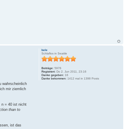
bele
Schlaflos in Seattle
Beiträge:
5976
Registriert:
Do 2. Jun 2011, 23:16
Danke gegeben:
16
Danke bekommen:
1412 mal in 1398 Posts
u wahrscheinlich
ich mir ziemlich
n = 40 ist nicht
tion than to
ssen, ist das