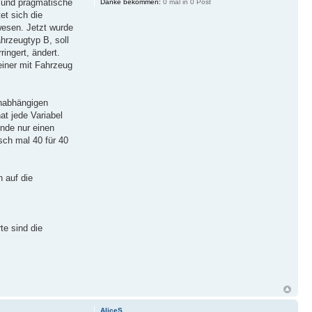
t und pragmatische
Danke bekommen:
0 mal in 0 Post
et sich die
wesen. Jetzt wurde
hrzeugtyp B, soll
ingert, ändert.
einer mit Fahrzeug
unabhängigen
at jede Variabel
nde nur einen
sch mal 40 für 40
n auf die
te sind die
AliceS