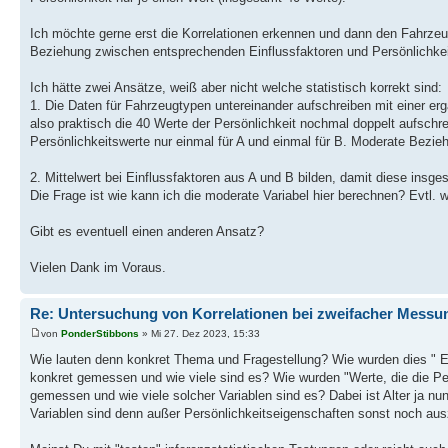
Ich möchte gerne erst die Korrelationen erkennen und dann den Fahrze
Beziehung zwischen entsprechenden Einflussfaktoren und Persönlichkeit
Ich hätte zwei Ansätze, weiß aber nicht welche statistisch korrekt sind:
1. Die Daten für Fahrzeugtypen untereinander aufschreiben mit einer erg
also praktisch die 40 Werte der Persönlichkeit nochmal doppelt aufsch
Persönlichkeitswerte nur einmal für A und einmal für B. Moderate Bezi
2. Mittelwert bei Einflussfaktoren aus A und B bilden, damit diese in
Die Frage ist wie kann ich die moderate Variabel hier berechnen? Evtl. w
Gibt es eventuell einen anderen Ansatz?
Vielen Dank im Voraus.
Re: Untersuchung von Korrelationen bei zweifacher Messu
von
PonderStibbons
» Mi 27. Dez 2023, 15:33
Wie lauten denn konkret Thema und Fragestellung? Wie wurden dies " Ein
konkret gemessen und wie viele sind es? Wie wurden "Werte, die die Persö
gemessen und wie viele solcher Variablen sind es? Dabei ist Alter ja nu
Variablen sind denn außer Persönlichkeitseigenschaften sonst noch au