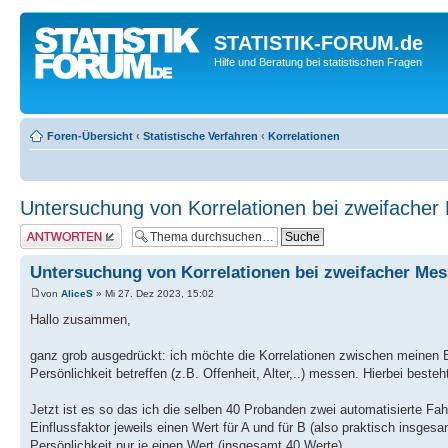
STATISTIK-FORUM.de
Hilfe und Beratung bei statistischen Fragen
Foren-Übersicht
‹
Statistische Verfahren
‹
Korrelationen
Untersuchung von Korrelationen bei zweifache
Antwort erstellen
Untersuchung von Korrelationen bei zweifacher Me
von
AliceS
» Mi 27. Dez 2023, 15:02
Hallo zusammen,
ganz grob ausgedrückt: ich möchte die Korrelationen zwischen meinen Ei
Persönlichkeit betreffen (z.B. Offenheit, Alter,..) messen. Hierbei best
Jetzt ist es so das ich die selben 40 Probanden zwei automatisierte Fa
Einflussfaktor jeweils einen Wert für A und für B (also praktisch insges
Persönlichkeit nur je einen Wert (insgesamt 40 Werte).