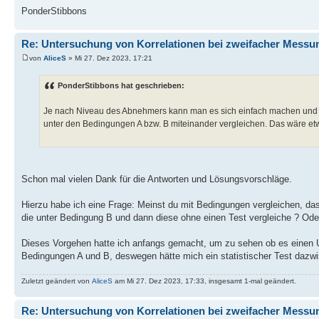
PonderStibbons
Re: Untersuchung von Korrelationen bei zweifacher Messu
von
AliceS
» Mi 27. Dez 2023, 17:21
PonderStibbons hat geschrieben:
Je nach Niveau des Abnehmers kann man es sich einfach machen und 
unter den Bedingungen A bzw. B miteinander vergleichen. Das wäre etw
Schon mal vielen Dank für die Antworten und Lösungsvorschläge.
Hierzu habe ich eine Frage: Meinst du mit Bedingungen vergleichen, da
die unter Bedingung B und dann diese ohne einen Test vergleiche ? Oder e
Dieses Vorgehen hatte ich anfangs gemacht, um zu sehen ob es einen Un
Bedingungen A und B, deswegen hätte mich ein statistischer Test dazwis
Zuletzt geändert von
AliceS
am Mi 27. Dez 2023, 17:33, insgesamt 1-mal geändert.
Re: Untersuchung von Korrelationen bei zweifacher Messu