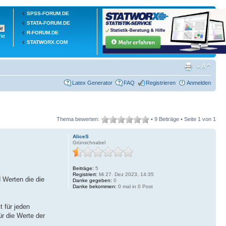
SPSS-FORUM.DE
STATA-FORUM.DE
R-FORUM.DE
he
STATWORX.COM
Latex Generator
FAQ
Registrieren
Anmelden
Thema bewerten:
• 9 Beiträge • Seite
1
von
1
AliceS
Grünschnabel
Beiträge:
5
Registriert:
Mi 27. Dez 2023, 14:35
 Werten die die
Danke gegeben:
0
Danke bekommen:
0 mal in 0 Post
t für jeden
ür die Werte der