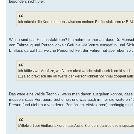
besonders nicht viel.
ich möchte die Korrelationen zwischen meinen Einflussfaktoren (z.B. Ver
Wieso sind das Einflussfaktoren? Ich nehme bisher an, dass Du Mensche
von Fahrzeug und Persönlichkeit Gefühle wie Vertrauensgefühl und Siche
Einfluss darauf hat, welche Persönlichkeit der Fahrer hat aber eben so
Ich hätte zwei Ansätze, weiß aber nicht welche statistisch korrekt sind:
[...] also praktisch die 40 Werte der Persönlichkeit nochmal doppelt au
Das wäre eine valide Technik, wenn man davon ausgehen könnte, dass
müssen, dass Vertrauen, Sicherheit und was auch immer die weiteren "E
Person (und nicht nur von deren Persönlichkeitsfaktoren) abhängig sind
Mittelwert bei Einflussfaktoren aus A und B bilden, damit diese insg