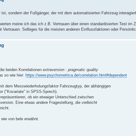
ist, sondern der Fußgänger, der mit dem automatisierten Fahrzeug interagiert
werten meine ich das ich z.B. Vertrauen über einen standardisierten Test i
t Vertrauen. Selbiges für die meisten anderen Einflussfaktoren oder Persönl
ng
ie beiden Korrelationen
extraversion : pragmatic quality
s so wie hier:
https://www.psychometrica.de/correlation.html#dependent
mit dem Messwiederholungsfaktor Fahrzeugtyp, der abhängigen
ktor ("Kovariate" in SPSS-Sprech).
epräsentieren, ob ein etwaiger Unterschied zwischen
ersion. Eine etwas andere Fragestellung, die vielleicht
nicht.
 wie von bele erwähnt.