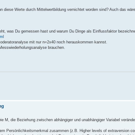
n diese Werte durch Mittelwertbildung vernichtet worden sind? Auch das wäre
 geht, was Du gemessen hast und warum Du Dinge als Einflussfaktor bezeichn
tml
 Moderatoranalyse mit nur n=2x40 noch herauskommen kannst.
e Messwiederholungsanalyse brauchen.
ng
 wie M, die Beziehung zwischen abhängiger und unabhängiger Variabel verände
m Persönlichkeitsmerkmal zusammen (z.B. Higher levels of extraversion corr