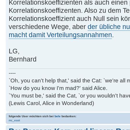
Korrelationskoeffizienten als auch eine
Korrelationskoeffizenten. Also zu dem Te
Korrelationskoeffizient auch Null sein kö
verschiedene Wege, aber
der übliche nut
macht damit Verteilungsannahmen
.
LG,
Bernhard
----
`Oh, you can't help that,' said the Cat: `we're al
`How do you know I'm mad?' said Alice.
`You must be,' said the Cat, `or you wouldn't ha
(Lewis Carol, Alice in Wonderland)
folgende User möchten sich bei
bele
bedanken:
mc_east