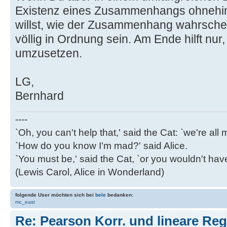
Existenz eines Zusammenhangs ohnehin
willst, wie der Zusammenhang wahrschei
völlig in Ordnung sein. Am Ende hilft nu
umzusetzen.
LG,
Bernhard
----
`Oh, you can't help that,' said the Cat: `we're al
`How do you know I'm mad?' said Alice.
`You must be,' said the Cat, `or you wouldn't ha
(Lewis Carol, Alice in Wonderland)
folgende User möchten sich bei
bele
bedanken:
mc_east
Re: Pearson Korr. und lineare Reg