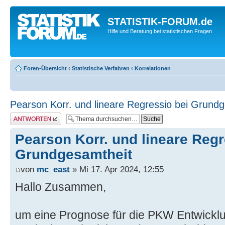
STATISTIK-FORUM.de
Hilfe und Beratung bei statistischen Fragen
Foren-Übersicht
‹
Statistische Verfahren
‹
Korrelationen
Pearson Korr. und lineare Regressio bei Grund
Antwort erstellen
Pearson Korr. und lineare Regr
Grundgesamtheit
von
mc_east
» Mi 17. Apr 2024, 12:55
Hallo Zusammen,
um eine Prognose für die PKW Entwick