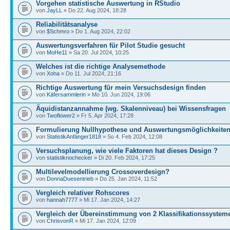
Vorgehen statistische Auswertung in RStudio
von
JayLL
» Do 22. Aug 2024, 18:28
Reliabilitätsanalyse
von
$Schmro
» Do 1. Aug 2024, 22:02
Auswertungsverfahren für Pilot Studie gesucht
von
MoHe11
» Sa 20. Jul 2024, 10:25
Welches ist die richtige Analysemethode
von
Xoha
» Do 11. Jul 2024, 21:16
Richtige Auswertung für mein Versuchsdesign finden
von
Käfersammlerin
» Mo 10. Jun 2024, 19:06
Äquidistanzannahme (wg. Skalenniveau) bei Wissensfragen
von
Twoflower2
» Fr 5. Apr 2024, 17:28
Formulierung Nullhypothese und Auswertungsmöglichkeite
von
StatistikAnfänger1818
» So 4. Feb 2024, 12:08
Versuchsplanung, wie viele Faktoren hat dieses Design ?
von
statistiknochecker
» Di 20. Feb 2024, 17:25
Multilevelmodellierung Crossoverdesign?
von
DonnaDuesentrieb
» Do 25. Jan 2024, 11:52
Vergleich relativer Rohscores
von
hannah7777
» Mi 17. Jan 2024, 14:27
Vergleich der Übereinstimmung von 2 Klassifikationssystem
von
ChrisvonR
» Mi 17. Jan 2024, 12:09