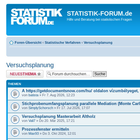
STATISTIK-FORUM.de
Hilfe und Beratung bei statistischen Fragen
Foren-Übersicht
‹
Statistische Verfahren
‹
Versuchsplanung
Versuchsplanung
Neues Thema erstellen
THEMEN
A https://getdocumentsnow.com/hu/ oldalon vízumbélyeget,
von
batista
» Fr 7. Aug 2026, 12:23
Stichprobenumfangsplanung parallele Mediation (Monte Carl
von
SimplySchorsch
» Fr 17. Jul 2026, 17:07
Versuchsplanung Masterarbeit Altholz
von
Vali7
» Do 20. Mär 2025, 17:21
Prozessfenster ermitteln
von
Max93
» Do 3. Okt 2024, 12:01