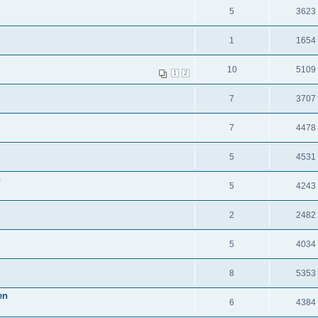
5
3623
1
1654
10
5109
1
2
7
3707
7
4478
5
4531
n
5
4243
2
2482
5
4034
8
5353
en
6
4384