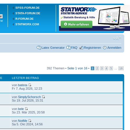
SPSS-FORUM.DE
STATA-FORUM.DE
R-FORUM.DE
he
STATWORX.COM
Latex Generator
FAQ
Registrieren
Anmelden
392 Themen •
Seite
1
von
16
•
...
1
2
3
4
5
16
FE
LETZTER BEITRAG
von
batista
Fr 7. Aug 2026, 12:23
von
SimplySchorsch
So 19. Jul 2026, 15:31
von
bele
So 23. Mär 2025, 20:58
von
NotMe
Sa 5. Okt 2024, 14:56