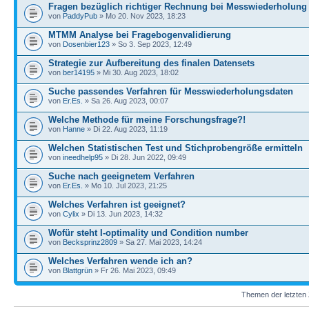
Fragen bezüglich richtiger Rechnung bei Messwiederholung
von
PaddyPub
» Mo 20. Nov 2023, 18:23
MTMM Analyse bei Fragebogenvalidierung
von
Dosenbier123
» So 3. Sep 2023, 12:49
Strategie zur Aufbereitung des finalen Datensets
von
ber14195
» Mi 30. Aug 2023, 18:02
Suche passendes Verfahren für Messwiederholungsdaten
von
Er.Es.
» Sa 26. Aug 2023, 00:07
Welche Methode für meine Forschungsfrage?!
von
Hanne
» Di 22. Aug 2023, 11:19
Welchen Statistischen Test und Stichprobengröße ermitteln
von
ineedhelp95
» Di 28. Jun 2022, 09:49
Suche nach geeignetem Verfahren
von
Er.Es.
» Mo 10. Jul 2023, 21:25
Welches Verfahren ist geeignet?
von
Cylix
» Di 13. Jun 2023, 14:32
Wofür steht I-optimality und Condition number
von
Becksprinz2809
» Sa 27. Mai 2023, 14:24
Welches Verfahren wende ich an?
von
Blattgrün
» Fr 26. Mai 2023, 09:49
Themen der letzten 