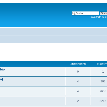
Erweiterte Suc
ANTWORTEN
ZUGRIF
 bio
0
1
o)
4
303
4
7653
2
3266