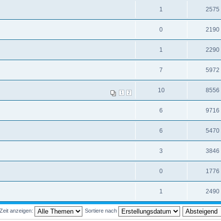
1
2575
0
2190
1
2290
7
5972
10
8556
1
2
6
9716
6
5470
3
3846
0
1776
1
2490
Zeit anzeigen:
Sortiere nach