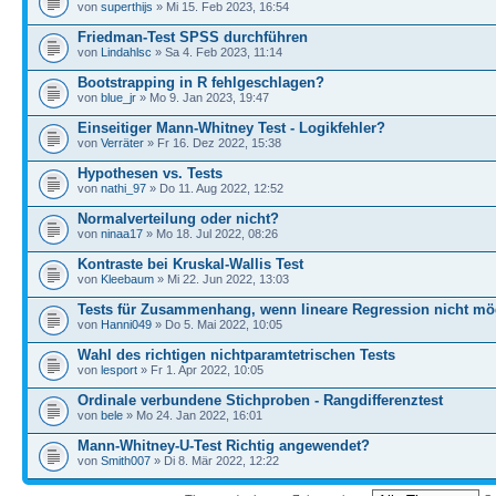
von
superthijs
» Mi 15. Feb 2023, 16:54
Friedman-Test SPSS durchführen
von
Lindahlsc
» Sa 4. Feb 2023, 11:14
Bootstrapping in R fehlgeschlagen?
von
blue_jr
» Mo 9. Jan 2023, 19:47
Einseitiger Mann-Whitney Test - Logikfehler?
von
Verräter
» Fr 16. Dez 2022, 15:38
Hypothesen vs. Tests
von
nathi_97
» Do 11. Aug 2022, 12:52
Normalverteilung oder nicht?
von
ninaa17
» Mo 18. Jul 2022, 08:26
Kontraste bei Kruskal-Wallis Test
von
Kleebaum
» Mi 22. Jun 2022, 13:03
Tests für Zusammenhang, wenn lineare Regression nicht mö
von
Hanni049
» Do 5. Mai 2022, 10:05
Wahl des richtigen nichtparamtetrischen Tests
von
lesport
» Fr 1. Apr 2022, 10:05
Ordinale verbundene Stichproben - Rangdifferenztest
von
bele
» Mo 24. Jan 2022, 16:01
Mann-Whitney-U-Test Richtig angewendet?
von
Smith007
» Di 8. Mär 2022, 12:22