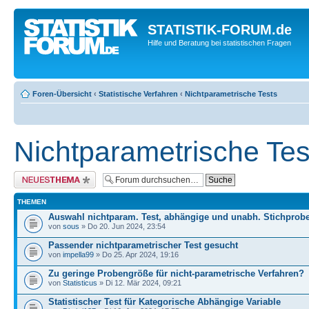
STATISTIK-FORUM.de
Hilfe und Beratung bei statistischen Fragen
Foren-Übersicht
‹
Statistische Verfahren
‹
Nichtparametrische Tests
Nichtparametrische Tes
Neues Thema erstellen
THEMEN
Auswahl nichtparam. Test, abhängige und unabh. Stichprob
von
sous
» Do 20. Jun 2024, 23:54
Passender nichtparametrischer Test gesucht
von
impella99
» Do 25. Apr 2024, 19:16
Zu geringe Probengröße für nicht-parametrische Verfahren?
von
Statisticus
» Di 12. Mär 2024, 09:21
Statistischer Test für Kategorische Abhängige Variable