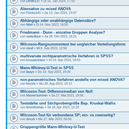
von
Dimitri137
» Di 16. Jan 2024, 17:55
Alternative zu mixed ANOVA
von
Flocke141
» Sa 13. Jan 2024, 23:07
Abhängige oder unabhängige Datensätze?
von
ftittel
» Di 14. Nov 2023, 16:50
Friedmann - Dunn - einzelne Gruppen Analyse?
von
statistikjoe
» Sa 28. Okt 2023, 15:21
Wilcoxon-Rangsummentest bei ungleicher Verteilungsform
von
steaf
» Mi 6. Sep 2023, 12:56
multivariate nichtparametrische Verfahren in SPSS?
von
knusperklaus
» Di 19. Sep 2023, 18:53
Mann-Whitney-U-Test in SPSS
von
ilaaye
» Do 14. Sep 2023, 19:34
non-parametrisches Verfahren anstelle von mixed ANOVA?
von
freckle
» Mo 28. Aug 2023, 16:13
Wilcoxon-Test: Differenzmedian von Null
von
MasterSommer
» Sa 27. Mai 2023, 19:56
Teststärke und Stichprobengröße Bsp. Kruskal-Wallis
von
forenthomas
» So 16. Apr 2023, 12:28
Wilcoxon-Test für verbundene SP; ein- vs zweiseitig?
von
doxyb
» Mo 27. Mär 2023, 00:50
Gruppengröße Mann-Whitney-U-Test