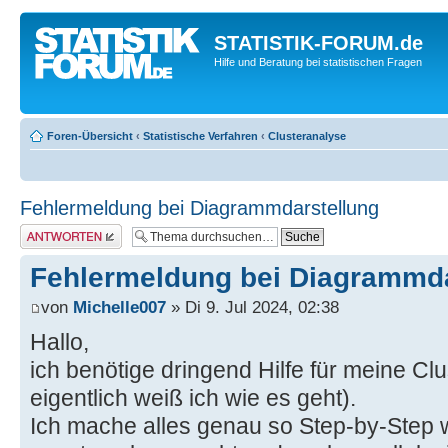
STATISTIK-FORUM.de
Hilfe und Beratung bei statistischen Fragen
Foren-Übersicht
‹
Statistische Verfahren
‹
Clusteranalyse
Fehlermeldung bei Diagrammdarstellung
Antwort erstellen
Fehlermeldung bei Diagrammda
von
Michelle007
» Di 9. Jul 2024, 02:38
Hallo,
ich benötige dringend Hilfe für meine Cl
eigentlich weiß ich wie es geht).
Ich mache alles genau so Step-by-Step w