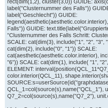
rect(dim(1,2), cluster(3,0)) GUIDE: axis(
label("Clusternummer des Falls")) GUIDE
label("Geschlecht")) GUIDE:
legend(aesthetic(aesthetic.color.interior
Falls")) GUIDE: text.title(label("Gruppie
"Clusternummer des Falls Schritt: Clust
SCALE: cat(dim(3), include("1", "2", "3", 
cat(dim(2), include("0", "1")) SCALE:
cat(aesthetic(aesthetic.color.interior), incl
"6")) SCALE: cat(dim(1), include( "1", "2", "
ELEMENT: interval(position(QCL_11*Q
color.interior(QCL_11), shape.interior(s
SOURCE:s=userSource(id("graphdataset
QCL_1=col(source(s),name("QCL_1"), un
Q7_2=col(source(s),name("Q7_2"), unit.