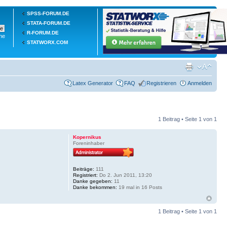
SPSS-FORUM.DE
STATA-FORUM.DE
R-FORUM.DE
he
STATWORX.COM
Latex Generator
FAQ
Registrieren
Anmelden
1 Beitrag • Seite
1
von
1
Kopernikus
Foreninhaber
Beiträge:
111
Registriert:
Do 2. Jun 2011, 13:20
Danke gegeben:
11
Danke bekommen:
19 mal in 16 Posts
1 Beitrag • Seite
1
von
1