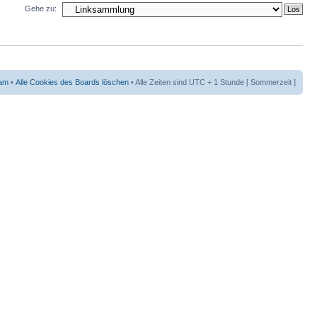
Gehe zu:
am
•
Alle Cookies des Boards löschen
• Alle Zeiten sind UTC + 1 Stunde [ Sommerzeit ]