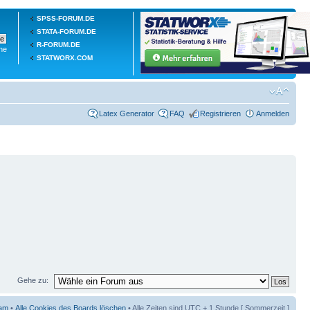
SPSS-FORUM.DE
STATA-FORUM.DE
R-FORUM.DE
he
STATWORX.COM
Latex Generator
FAQ
Registrieren
Anmelden
Gehe zu:
am
•
Alle Cookies des Boards löschen
• Alle Zeiten sind UTC + 1 Stunde [ Sommerzeit ]