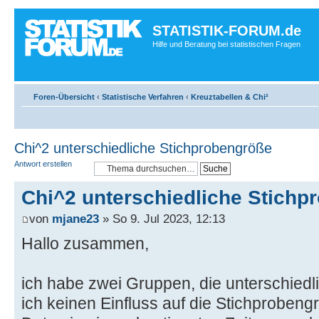
STATISTIK-FORUM.de
Hilfe und Beratung bei statistischen Fragen
Foren-Übersicht
‹
Statistische Verfahren
‹
Kreuztabellen & Chi²
Chi^2 unterschiedliche Stichprobengröße
Antwort erstellen
Chi^2 unterschiedliche Stichp
von
mjane23
» So 9. Jul 2023, 12:13
Hallo zusammen,
ich habe zwei Gruppen, die unterschiedli
ich keinen Einfluss auf die Stichprobengr