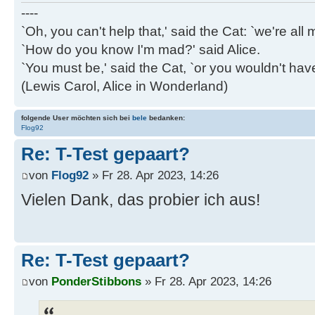
----
`Oh, you can't help that,' said the Cat: `we're al
`How do you know I'm mad?' said Alice.
`You must be,' said the Cat, `or you wouldn't ha
(Lewis Carol, Alice in Wonderland)
folgende User möchten sich bei
bele
bedanken:
Flog92
Re: T-Test gepaart?
von
Flog92
» Fr 28. Apr 2023, 14:26
Vielen Dank, das probier ich aus!
Re: T-Test gepaart?
von
PonderStibbons
» Fr 28. Apr 2023, 14:26