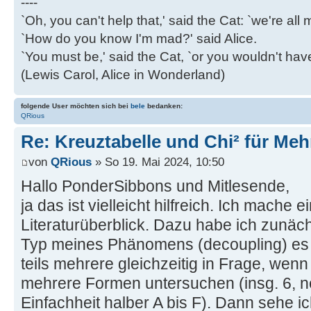
----
`Oh, you can't help that,' said the Cat: `we're al
`How do you know I'm mad?' said Alice.
`You must be,' said the Cat, `or you wouldn't ha
(Lewis Carol, Alice in Wonderland)
folgende User möchten sich bei
bele
bedanken:
QRious
Re: Kreuztabelle und Chi² für Me
von
QRious
» So 19. Mai 2024, 10:50
Hallo PonderSibbons und Mitlesende,
ja das ist vielleicht hilfreich. Ich mache
Literaturüberblick. Dazu habe ich zunä
Typ meines Phänomens (decoupling) es 
teils mehrere gleichzeitig in Frage, wenn
mehrere Formen untersuchen (insg. 6, n
Einfachheit halber A bis F). Dann sehe i