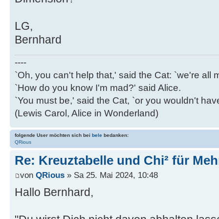
LG,
Bernhard
----
`Oh, you can't help that,' said the Cat: `we're al
`How do you know I'm mad?' said Alice.
`You must be,' said the Cat, `or you wouldn't ha
(Lewis Carol, Alice in Wonderland)
folgende User möchten sich bei
bele
bedanken:
QRious
Re: Kreuztabelle und Chi² für Me
von
QRious
» Sa 25. Mai 2024, 10:48
Hallo Bernhard,