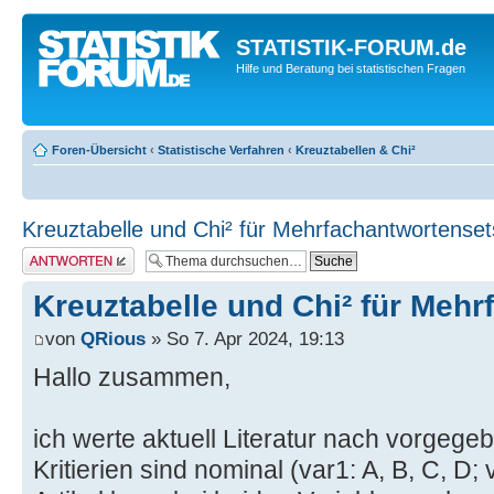
STATISTIK-FORUM.de
Hilfe und Beratung bei statistischen Fragen
Foren-Übersicht
‹
Statistische Verfahren
‹
Kreuztabellen & Chi²
Kreuztabelle und Chi² für Mehrfachantwortenset
Antwort erstellen
Kreuztabelle und Chi² für Meh
von
QRious
» So 7. Apr 2024, 19:13
Hallo zusammen,
ich werte aktuell Literatur nach vorgege
Kritierien sind nominal (var1: A, B, C, D; 