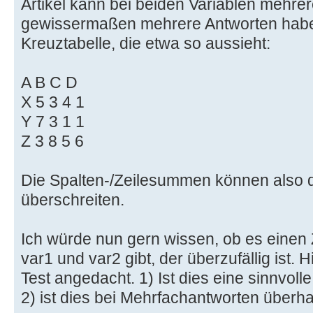
Artikel kann bei beiden Variablen mehr
gewissermaßen mehrere Antworten habe
Kreuztabelle, die etwa so aussieht:
A B C D
X 5 3 4 1
Y 7 3 1 1
Z 3 8 5 6
Die Spalten-/Zeilesummen können also di
überschreiten.
Ich würde nun gern wissen, ob es ein
var1 und var2 gibt, der überzufällig ist. H
Test angedacht. 1) Ist dies eine sinnvo
2) ist dies bei Mehrfachantworten überh