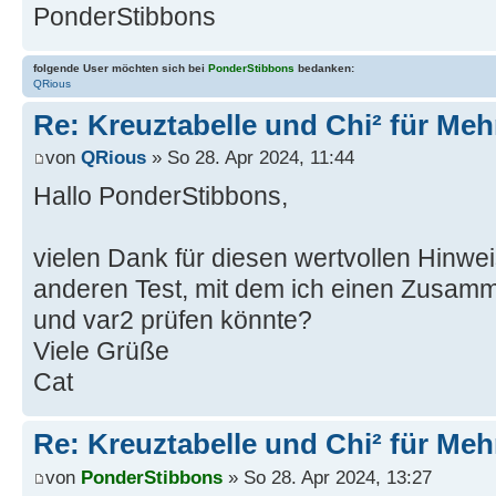
PonderStibbons
folgende User möchten sich bei
PonderStibbons
bedanken:
QRious
Re: Kreuztabelle und Chi² für Me
von
QRious
» So 28. Apr 2024, 11:44
Hallo PonderStibbons,
vielen Dank für diesen wertvollen Hinwei
anderen Test, mit dem ich einen Zusam
und var2 prüfen könnte?
Viele Grüße
Cat
Re: Kreuztabelle und Chi² für Me
von
PonderStibbons
» So 28. Apr 2024, 13:27