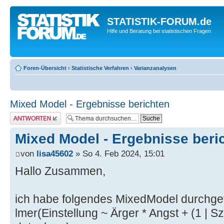
STATISTIK-FORUM.de
Hilfe und Beratung bei statistischen Fragen
Foren-Übersicht
‹
Statistische Verfahren
‹
Varianzanalysen
Mixed Model - Ergebnisse berichten
Antwort erstellen
Mixed Model - Ergebnisse beri
von
lisa45602
» So 4. Feb 2024, 15:01
Hallo Zusammen,
ich habe folgendes MixedModel durchge
lmer(Einstellung ~ Ärger * Angst + (1 | Sz