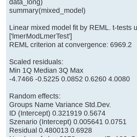
data_long)
summary(mixed_model)
Linear mixed model fit by REML. t-tests 
['lmerModLmerTest']
REML criterion at convergence: 6969.2
Scaled residuals:
Min 1Q Median 3Q Max
-4.7466 -0.5225 0.0852 0.6260 4.0080
Random effects:
Groups Name Variance Std.Dev.
ID (Intercept) 0.321919 0.5674
Szenario (Intercept) 0.005641 0.0751
Residual 0.480013 0.6928