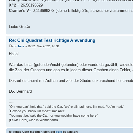
X^2
= 26,50193529
Cramer's V
= 0,118698272 (kleine Effektgröße; schwacher Zusammenha
Liebe Grüße
Re: Chi Quadrat Test richtige Anwendung
von
bele
» Di 22. Mär 2022, 16:31
Hallo!
War das binär (gefunden/nicht gefunden) oder wurde da gezählt, wievie
die Zahl der Graphen und gab es in jedem dieser Graphen einen Fehler,
Derzeit erscheint mir Aufbau und Ziel der Studie unzureichend beschrie
LG, Bernhard
----
`Oh, you can't help that,' said the Cat: `we're all mad here. I'm mad. You're mad.'
`How do you know I'm mad?' said Alice.
`You must be,' said the Cat, `or you wouldn't have come here.'
(Lewis Carol, Alice in Wonderland)
folgende User möchten sich bei
bele
bedanken: