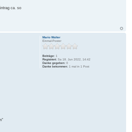
intrag ca. so
Mario Walter
Einmal-Poster
Beiträge:
1
Registriert:
Sa 18. Jun 2022, 14:42
Danke gegeben:
0
Danke bekommen:
1 mal in 1 Post
n"