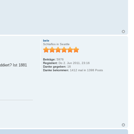
bele
Schlaflos in Seattle
Beiträge:
5976
Registriert:
Do 2. Jun 2011, 23:16
ddiert? Ist 1881
Danke gegeben:
16
Danke bekommen:
1412 mal in 1398 Posts