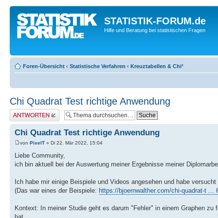
STATISTIK-FORUM.de
Hilfe und Beratung bei statistischen Fragen
Foren-Übersicht
‹
Statistische Verfahren
‹
Kreuztabellen & Chi²
Chi Quadrat Test richtige Anwendung
Antwort erstellen
Chi Quadrat Test richtige Anwendung
von
PixelT
» Di 22. Mär 2022, 15:04
Liebe Community,
ich bin aktuell bei der Auswertung meiner Ergebnisse meiner Diplomarbei
Ich habe mir einige Beispiele und Videos angesehen und habe versucht 
(Das war eines der Beispiele:
https://bjoernwalther.com/chi-quadrat-t .
Kontext: In meiner Studie geht es darum "Fehler" in einem Graphen zu f
hat.