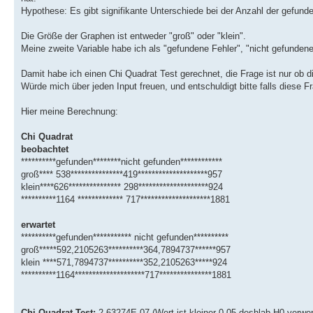
Hypothese: Es gibt signifikante Unterschiede bei der Anzahl der gefund
Die Größe der Graphen ist entweder "groß" oder "klein".
Meine zweite Variable habe ich als "gefundene Fehler", "nicht gefunden
Damit habe ich einen Chi Quadrat Test gerechnet, die Frage ist nur ob d
Würde mich über jeden Input freuen, und entschuldigt bitte falls diese Fr
Hier meine Berechnung:
Chi Quadrat
beobachtet
**********gefunden********nicht gefunden************
groß**** 538***************419********************957
klein****626*************** 298********************924
**********1164 ************* 717********************1881
erwartet
**********gefunden*********** nicht gefunden**********
groß*****592,2105263**********364,7894737******957
klein ****571,7894737**********352,2105263*****924
**********1164********************717***************1881
Chi Quadrat Test:
2,63274E-07 (Wert ist kleiner 0,05 deshlab H0 verwer