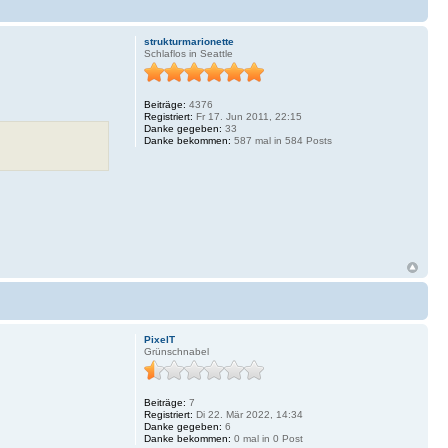
strukturmarionette
Schlaflos in Seattle
Beiträge:
4376
Registriert:
Fr 17. Jun 2011, 22:15
Danke gegeben:
33
Danke bekommen:
587 mal in 584 Posts
PixelT
Grünschnabel
Beiträge:
7
Registriert:
Di 22. Mär 2022, 14:34
Danke gegeben:
6
Danke bekommen:
0 mal in 0 Post