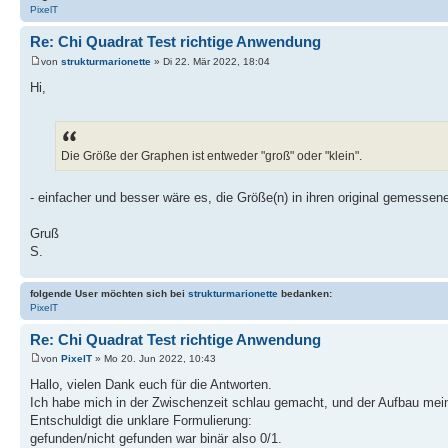
PixelT
Re: Chi Quadrat Test richtige Anwendung
von
strukturmarionette
» Di 22. Mär 2022, 18:04
Hi,
Die Größe der Graphen ist entweder "groß" oder "klein".
- einfacher und besser wäre es, die Größe(n) in ihren original gemessen
Gruß
S.
folgende User möchten sich bei
strukturmarionette
bedanken:
PixelT
Re: Chi Quadrat Test richtige Anwendung
von
PixelT
» Mo 20. Jun 2022, 10:43
Hallo, vielen Dank euch für die Antworten.
Ich habe mich in der Zwischenzeit schlau gemacht, und der Aufbau mein
Entschuldigt die unklare Formulierung:
gefunden/nicht gefunden war binär also 0/1.