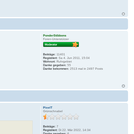
PonderStibbons
Foren-Unterstützer
Beiträge:
11401
Registriert:
Sa 4. Jun 2011, 15:04
Wohnort:
Ruhrgebiet
Danke gegeben:
55
Danke bekommen:
2513 mal in 2497 Posts
PixelT
Grünschnabel
Beiträge:
7
Registriert:
Di 22. Mär 2022, 14:34
Danke gegeben:
6