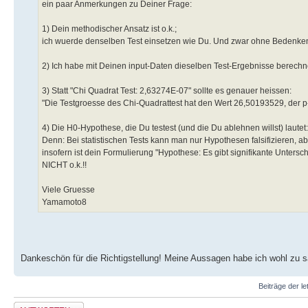
ein paar Anmerkungen zu Deiner Frage:
1) Dein methodischer Ansatz ist o.k.;
ich wuerde denselben Test einsetzen wie Du. Und zwar ohne Bedenke
2) Ich habe mit Deinen input-Daten dieselben Test-Ergebnisse berechne
3) Statt "Chi Quadrat Test: 2,63274E-07" sollte es genauer heissen:
"Die Testgroesse des Chi-Quadrattest hat den Wert 26,50193529, der p-
4) Die H0-Hypothese, die Du testest (und die Du ablehnen willst) laut
Denn: Bei statistischen Tests kann man nur Hypothesen falsifizieren, ab
insofern ist dein Formulierung "Hypothese: Es gibt signifikante Unter
NICHT o.k.!!
Viele Gruesse
Yamamoto8
Dankeschön für die Richtigstellung! Meine Aussagen habe ich wohl zu s
Beiträge der le
Antwort erstellen