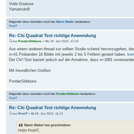
Viele Gruesse
Yamamoto8
folgende User möchten sich bei
Mario Walter
bedanken:
PixelT
Re: Chi Quadrat Test richtige Anwendung
von
PonderStibbons
» Mo 20. Jun 2022, 21:32
Aus einem anderen thread zur selben Studie scheint hervorzugehen, da
n=41 Probanden 16 Bilder mit jeweils 2 bis 5 Fehlern geratet haben.
kor
Der Chi²-Test basiert jedoch auf der Annahme, dass n=1881 voneinande
Mit freundlichen Grüßen
PonderStibbons
folgende User möchten sich bei
PonderStibbons
bedanken:
PixelT
Re: Chi Quadrat Test richtige Anwendung
von
PixelT
» Mi 29. Jun 2022, 11:12
Mario Walter hat geschrieben:
Hallo PixelIT,