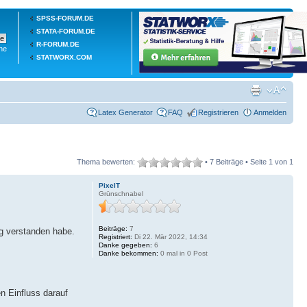
SPSS-FORUM.DE
STATA-FORUM.DE
R-FORUM.DE
he
STATWORX.COM
Latex Generator
FAQ
Registrieren
Anmelden
Thema bewerten:
• 7 Beiträge • Seite
1
von
1
PixelT
Grünschnabel
Beiträge:
7
ig verstanden habe.
Registriert:
Di 22. Mär 2022, 14:34
Danke gegeben:
6
Danke bekommen:
0 mal in 0 Post
n Einfluss darauf