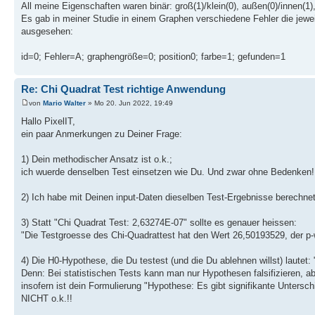
All meine Eigenschaften waren binär: groß(1)/klein(0), außen(0)/innen(1)
Es gab in meiner Studie in einem Graphen verschiedene Fehler die jewei
ausgesehen:
id=0; Fehler=A; graphengröße=0; position0; farbe=1; gefunden=1
Re: Chi Quadrat Test richtige Anwendung
von
Mario Walter
» Mo 20. Jun 2022, 19:49
Hallo PixelIT,
ein paar Anmerkungen zu Deiner Frage:
1) Dein methodischer Ansatz ist o.k.;
ich wuerde denselben Test einsetzen wie Du. Und zwar ohne Bedenken!
2) Ich habe mit Deinen input-Daten dieselben Test-Ergebnisse berechnet 
3) Statt "Chi Quadrat Test: 2,63274E-07" sollte es genauer heissen:
"Die Testgroesse des Chi-Quadrattest hat den Wert 26,50193529, der p-
4) Die H0-Hypothese, die Du testest (und die Du ablehnen willst) laute
Denn: Bei statistischen Tests kann man nur Hypothesen falsifizieren, ab
insofern ist dein Formulierung "Hypothese: Es gibt signifikante Untersc
NICHT o.k.!!